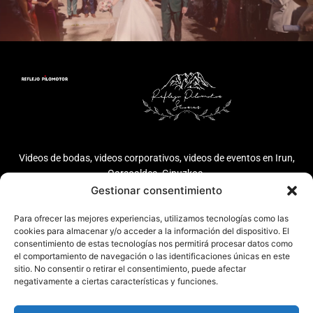
Videos de bodas, videos corporativos, videos de eventos en Irun,
Oarsoaldea, Gipuzkoa.
Gestionar consentimiento
Sobre Reflejo
Info legal
Ayuda
POLÍTICA DE
Para ofrecer las mejores experiencias, utilizamos tecnologías como las
Pilomotor
PRIVACIDAD
cookies para almacenar y/o acceder a la información del dispositivo. El
669 243 435
WEDDING STORIES
consentimiento de estas tecnologías nos permitirá procesar datos como
AVISO LEGAL
el comportamiento de navegación o las identificaciones únicas en este
POLÍTICA DE
VIDEO CORPORATIVO
info@reflejopilomotor.com
sitio. No consentir o retirar el consentimiento, puede afectar
COOKIES
negativamente a ciertas características y funciones.