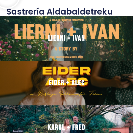
Sastrería Aldabaldetreku
Lierni + Ivan
Lierni + Ivan
Eider + Alec
Eider + Alec
Karol + Fred
Karol + Fred