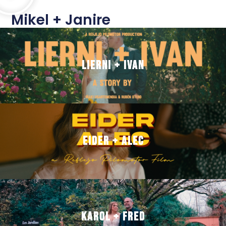
Mikel + Janire
Lierni + Ivan
Lierni + Ivan
Eider + Alec
Eider + Alec
Karol + Fred
Karol + Fred