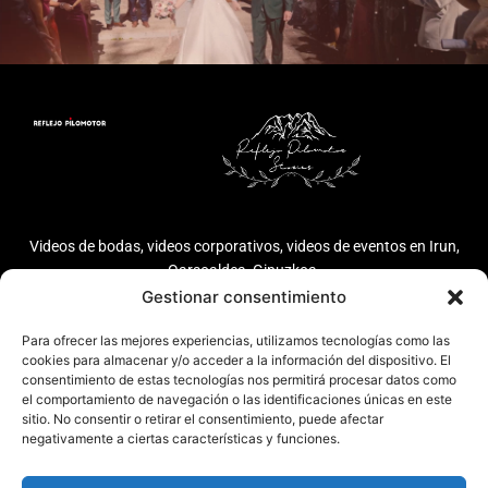
Videos de bodas, videos corporativos, videos de eventos en Irun,
Oarsoaldea, Gipuzkoa.
Gestionar consentimiento
Sobre Reflejo
Info legal
Ayuda
POLÍTICA DE
Para ofrecer las mejores experiencias, utilizamos tecnologías como las
Pilomotor
PRIVACIDAD
cookies para almacenar y/o acceder a la información del dispositivo. El
669 243 435
WEDDING STORIES
consentimiento de estas tecnologías nos permitirá procesar datos como
AVISO LEGAL
el comportamiento de navegación o las identificaciones únicas en este
POLÍTICA DE
VIDEO CORPORATIVO
info@reflejopilomotor.com
sitio. No consentir o retirar el consentimiento, puede afectar
COOKIES
negativamente a ciertas características y funciones.