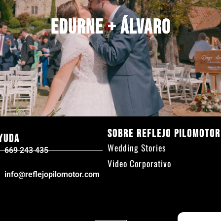
Edurne + Álvaro
Edurne + Álvaro
Sobre Reflejo Pilomotor
yuda
Wedding Stories
669 243 435
Video Corporativo
info@reflejopilomotor.com