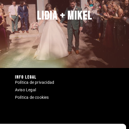
Lidia + Mikel
Lidia + Mikel
Info legal
Política de privacidad
Aviso Legal
Política de cookies