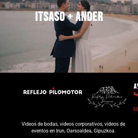
Itsaso + Ander
Itsaso + Ander
A
Videos de bodas, videos corporativos, videos de
eventos en Irun, Oarsoaldea, Gipuzkoa.