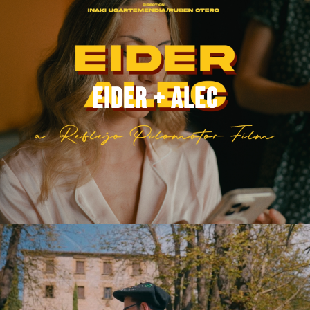
Eider + Alec
Eider + Alec